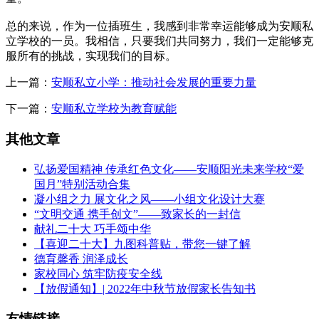
总的来说，作为一位插班生，我感到非常幸运能够成为安顺私
立学校的一员。我相信，只要我们共同努力，我们一定能够克
服所有
的挑战，实现我们的目标。
上一篇：
安顺私立小学：推动社会发展的重要力量
下一篇：
安顺私立学校为教育赋能
其他文章
弘扬爱国精神 传承红色文化——安顺阳光未来学校“爱
国月”特别活动合集
凝小组之力 展文化之风——小组文化设计大赛
“文明交通 携手创文”——致家长的一封信
献礼二十大 巧手颂中华
【喜迎二十大】九图科普贴，带您一键了解
德育馨香 润泽成长
家校同心 筑牢防疫安全线
【放假通知】| 2022年中秋节放假家长告知书
友情链接